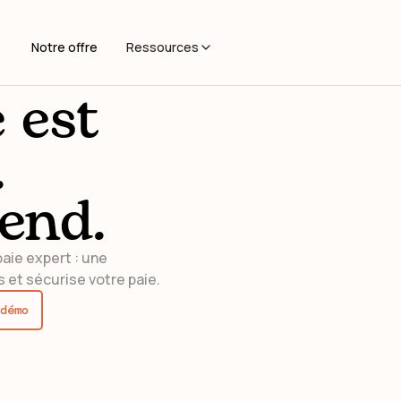
Notre offre
Ressources
e est
.
rend.
aie expert : une
 et sécurise votre paie.
démo