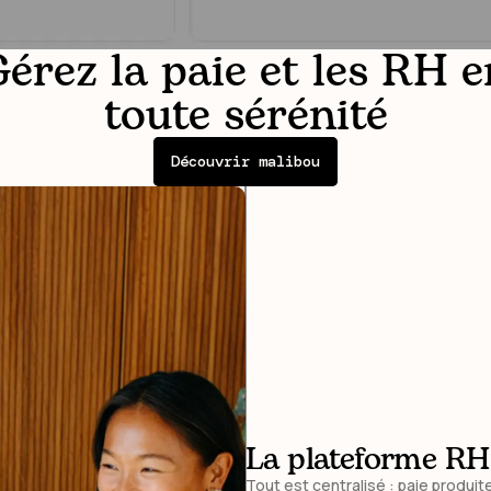
Gérez la paie et les RH e
toute sérénité
Découvrir malibou
Chez malibou, vo
La complexité, on
La plateforme RH 
ticket.
Derrière chaque clic fluide, il y 
Tout est centralisé : paie produit