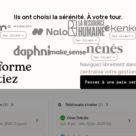
Ils ont choisi la sérénité. À votre tour.
Cas client
Cas client
Cas client
Cas client
eforme
Naviguez librement dans
centralise votre gestion 
tiez
Passez à une paie ser