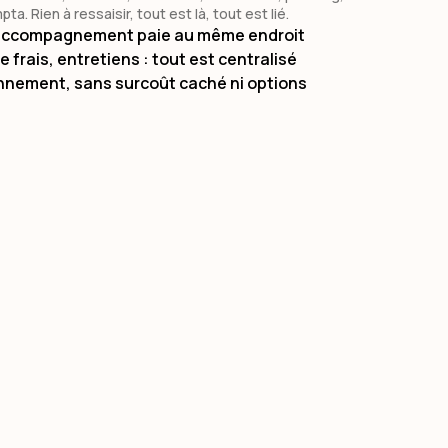
 pensons une expérience ultra-intuitive.
sonne, experte, un coéquipier qui vous connaît, vous
 Rien à ressaisir, tout est là, tout est lié.
 sur les meilleurs standards : moderne, claire
ines, et répond vite & bien.
re accompagnement paie au même endroit
nable en illimité (chat + téléphone)
frais, entretiens : tout est centralisé
e et sereine — chaque mois
cises et adaptées à votre situation
onnement, sans surcoût caché ni options
utonomes sur le produit, sans formation
ticipe, rassure et vous fait gagner du