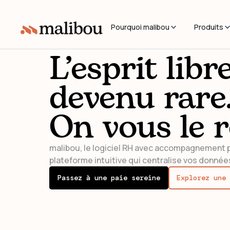
Pourquoi malibou
Produits
L’esprit libr
devenu rare
On vous le 
malibou, le logiciel RH avec accompagnement p
plateforme intuitive qui centralise vos données
Passez à une paie sereine
Explorez une 