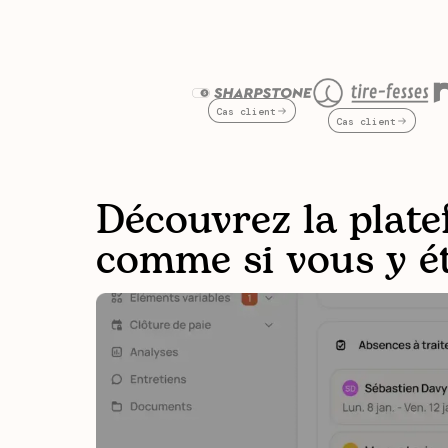
Cas client
Cas client
Découvrez la plat
comme si vous y é